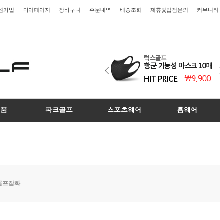
원가입
마이페이지
장바구니
주문내역
배송조회
제휴및입점문의
커뮤니티
용품
파크골프
스포츠웨어
홈웨어
골프잡화