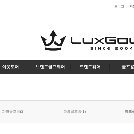
로그인
회
아웃도어
브랜드골프웨어
트렌드웨어
골프
(2)
(1)
파크골프공
파크골프백
파크