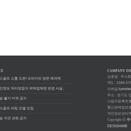
CE
CAMPANY IN
상호명 : 주식
스골프 쇼룸 오픈! 프라이빗 방문 예약제
TEL : 1688-67
인정보 처리방침의 위탁업체명 변경 사실..
이메일
luxnet
주소 : 경기도
송 불가 지역 공지
사업자등록번호 : 
통신판매업번호 :
스골프 피팅 모델 모집
개인정보관리책
송 지연 관련 공지
Copyright ⓒ
주
DESIGNWIB