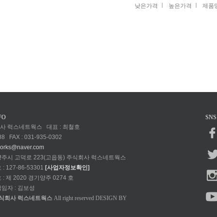
ㅣ
ㅣ
낮은가격
높은가격
제품
FO
SNS
회사 럭스네트웍스 대표 : 최철호
88 FAX : 031-935-0302
works@naver.com
 양주시 고덕로 223(고읍동) 주식회사 럭스네트웍스
127-86-53301
[사업자정보확인]
 제 2020 경기양주 0274 호
임자 : 김보성
식회사 럭스네트웍스
All right reserved DESIGN BY