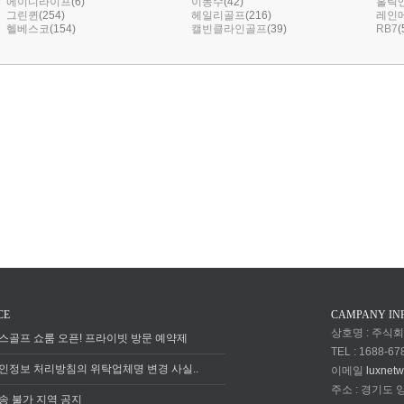
(6)
(42)
에이디라이프
이동수
홀릭
(254)
(216)
그린퀸
헤일리골프
레인
(154)
(39)
(
헬베스코
캘빈클라인골프
RB7
CE
CAMPANY IN
상호명 : 주식
스골프 쇼룸 오픈! 프라이빗 방문 예약제
TEL : 1688-67
인정보 처리방침의 위탁업체명 변경 사실..
이메일
luxnet
주소 : 경기도
송 불가 지역 공지