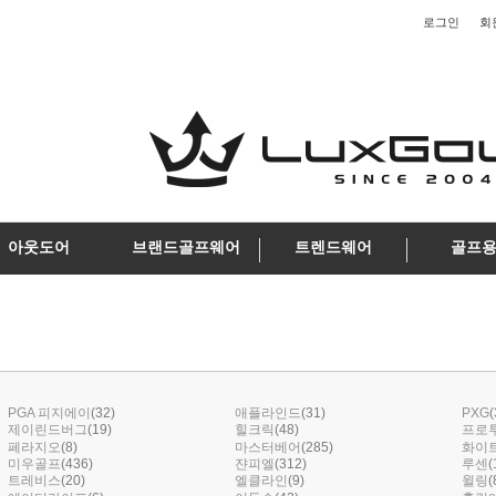
로그인
회
아웃도어
브랜드골프웨어
트렌드웨어
골프
(32)
(31)
(
PGA 피지에이
애플라인드
PXG
(19)
(48)
제이린드버그
힐크릭
프로
(8)
(285)
페라지오
마스터베어
화이
(436)
(312)
(
미우골프
쟌피엘
루센
(20)
(9)
(
트레비스
엘클라인
윌링