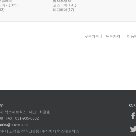
앤플레이
팜스프링스
(165)
(191)
메이커
고스피어
53)
(17)
테디베어
ㅣ
ㅣ
낮은가격
높은가격
제품
FO
SNS
회사 럭스네트웍스 대표 : 최철호
88 FAX : 031-935-0302
works@naver.com
 양주시 고덕로 223(고읍동) 주식회사 럭스네트웍스