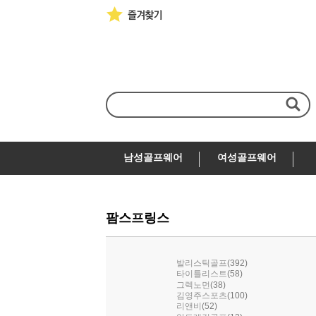
남성골프웨어
여성골프웨어
팜스프링스
(392)
발리스틱골프
(58)
타이틀리스트
(38)
그렉노먼
(100)
김영주스포츠
(52)
리앤비