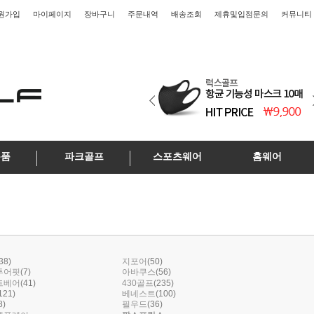
원가입
마이페이지
장바구니
주문내역
배송조회
제휴및입점문의
커뮤니티
용품
파크골프
스포츠웨어
홈웨어
38)
(50)
지포어
(7)
(56)
투어핏
아바쿠스
(41)
(235)
트베어
430골프
121)
(100)
베네스트
8)
(36)
필우드