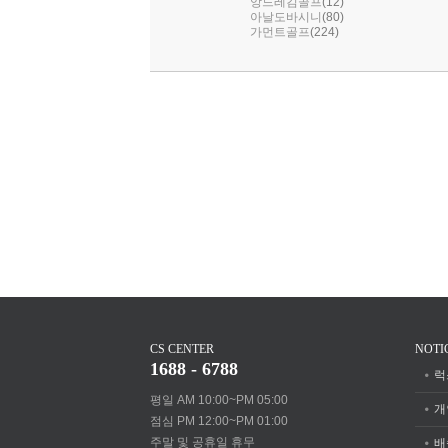
(12)
앙드레김골프
(80)
아날도바시니
(224)
가먼트골프
CS CENTER
NOTI
1688 - 6788
럭
평일 AM 10:00~PM 05:00
개
점심 PM 12:00~PM 01:00
주말 및 공휴일 휴무
배