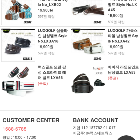
le No_LXB02
벨트 Style No.LX
A45
19,900원
19,900원
597원 적립
597원 적립
LUXGOLF 심플라
LUXGOLF 가죽스
인 남성벨트 Style
타일 남성벨트 Sty
No.LXBA18
le No.LXA42
19,900원
19,900원
597원 적립
597원 적립
럭스골프 모던 감
베이직 라인포인트
성 스트라이프 래
남성벨트 LXA53
더 벨트 LXA56
(품절)
(품절)
CUSTOMER CENTER
BANK ACCOUNT
기업 112-187762-01-017
1688-6788
예금주: ㈜럭스네트웍스
평일 : 10:00 ~ 17:00