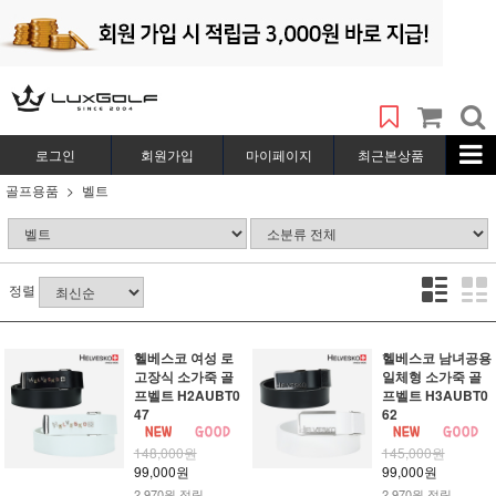
로그인
회원가입
마이페이지
최근본상품
골프용품
벨트
정렬
헬베스코 여성 로
헬베스코 남녀공용
고장식 소가죽 골
일체형 소가죽 골
프벨트 H2AUBT0
프벨트 H3AUBT0
47
62
148,000원
145,000원
99,000원
99,000원
2,970원 적립
2,970원 적립