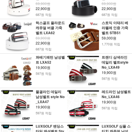
69,900원
69,900원
22,900원
22,900원
687원 적립
687원 적립
럭스골프 올라운드
스토익 이태리 베
캐쥬얼 버클 가죽
라펠레 인증 가죽
벨트 LXA62
벨트 STB51
69,900원
59,000원
22,900원
1,770원 적립
687원 적립
꽈배기패턴 남성벨
트랜디 삼색라인
트 LXA52
데일리 벨트style
No_LXA49
19,900원
19,900원
597원 적립
597원 적립
물결라인 데일리
레드라인 남성벨트
남성벨트 style No
No_LXA46
_LXA47
19,900원
19,900원
597원 적립
597원 적립
LUXGOLF 밴딩스
LUXGOLF 심플 스
타일 패션벨트 Sty
티치 캐쥬얼 남성