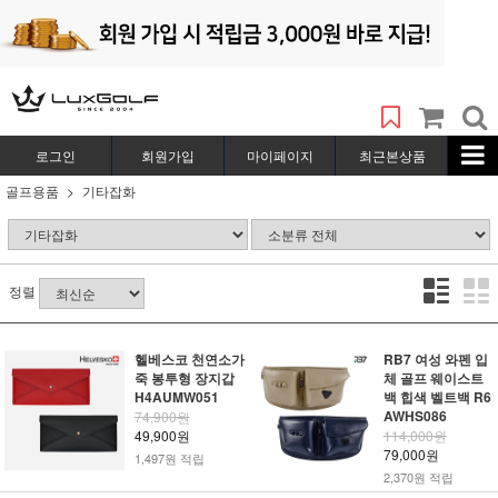
로그인
회원가입
마이페이지
최근본상품
골프용품
기타잡화
정렬
헬베스코 천연소가
RB7 여성 와펜 입
죽 봉투형 장지갑
체 골프 웨이스트
H4AUMW051
백 힙색 벨트백 R6
AWHS086
74,900원
49,900원
114,000원
79,000원
1,497원 적립
2,370원 적립