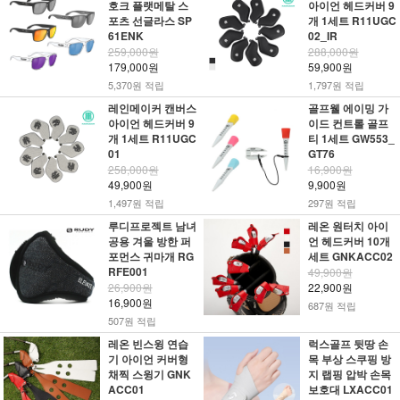
호크 플랫메탈 스
아이언 헤드커버 9
포츠 선글라스 SP
개 1세트 R11UGC
61ENK
02_IR
259,000원
288,000원
179,000원
59,900원
5,370원 적립
1,797원 적립
레인메이커 캔버스
골프웰 에이밍 가
아이언 헤드커버 9
이드 컨트롤 골프
개 1세트 R11UGC
티 1세트 GW553_
01
GT76
258,000원
16,900원
49,900원
9,900원
1,497원 적립
297원 적립
루디프로젝트 남녀
레온 원터치 아이
공용 겨울 방한 퍼
언 헤드커버 10개
포먼스 귀마개 RG
세트 GNKACC02
RFE001
49,900원
26,900원
22,900원
16,900원
687원 적립
507원 적립
레온 빈스윙 연습
럭스골프 뒷땅 손
기 아이언 커버형
목 부상 스쿠핑 방
채찍 스윙기 GNK
지 랩핑 압박 손목
ACC01
보호대 LXACC01