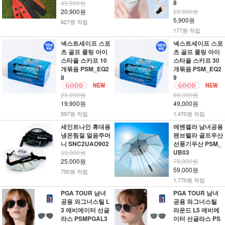
8
49,900원
20,900원
29,900원
5,900원
627원 적립
177원 적립
넥스트세이프 스포
넥스트세이프 스포
츠 골프 쿨링 아이
츠 골프 쿨링 아이
스타올 스카프 10
스타올 스카프 30
개묶음 PSM_EQ2
개묶음 PSM_EQ2
8
9
29,000원
69,000원
19,900원
49,000원
597원 적립
1,470원 적립
세인트나인 휴대용
에벤켈라 남녀공용
냉온찜질 얼음주머
팬브렐라 골프우산
니 SNC2UAO902
선풍기우산 PSM_
UB03
39,000원
25,000원
79,000원
59,000원
750원 적립
1,770원 적립
PGA TOUR 남녀
PGA TOUR 남녀
공용 와그너스틸 L
공용 와그너스틸
3 에비에이터 선글
라운드 L5 에비에
라스 PSMPGAL3
이터 선글라스 PS