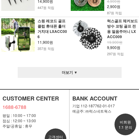
14,900원
4,900원
2,900원
447원 적립
87원 적립
스윙 레코드 골프
럭스골프 체커보드
클럽 휴대폰 홀더
방수 코팅 골프 전
거치대 LXACC00
용 얼음주머니 LX
6
ACC009
11,900원
19,900원
9,900원
357원 적립
297원 적립
더보기 ▼
CUSTOMER CENTER
BANK ACCOUNT
기업 112-187762-01-017
1688-6788
예금주: ㈜럭스네트웍스
평일 : 10:00 ~ 17:00
점심 : 12:00 ~ 13:00
비회원
주말/공휴일 : 휴무
1:1 문의
고객센터