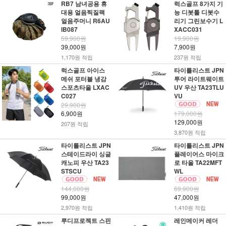
RB7 남녀공용 휴
럭스골프 8가지 기
대용 얼음찍질팩
능 디봇툴 디봇수
얼음주머니 R6AU
리기 그린보수기 L
IB087
XACC031
59,900원
19,900원
39,000원
7,900원
1,170원 적립
237원 적립
럭스골프 아이스
타이틀리스트 JPN
메쉬 포터블 냉감
투어 라이트웨이트
스포츠타올 LXAC
UV 우산 TA23TLU
C027
VU
29,900원
6,900원
179,000원
129,000원
207원 적립
3,870원 적립
타이틀리스트 JPN
타이틀리스트 JPN
스테이드라이 싱글
플레이어스 마이크
캐노피 우산 TA23
로 타올 TA22MFT
STSCU
WL
144,000원
69,900원
99,000원
47,000원
2,970원 적립
1,410원 적립
루디프로젝트 스핀
레인메이커 레더