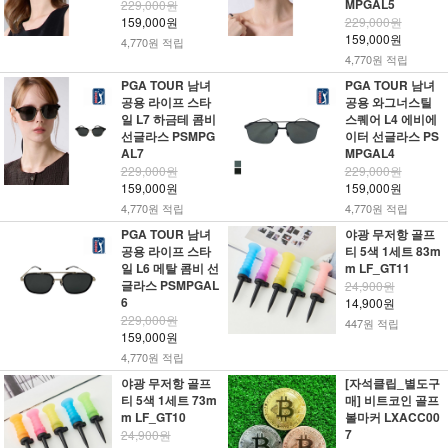
MPGAL5
229,000원
159,000원
229,000원
159,000원
4,770원 적립
4,770원 적립
PGA TOUR 남녀
PGA TOUR 남녀
공용 라이프 스타
공용 와그너스틸
일 L7 하금테 콤비
스퀘어 L4 에비에
선글라스 PSMPG
이터 선글라스 PS
AL7
MPGAL4
229,000원
229,000원
159,000원
159,000원
4,770원 적립
4,770원 적립
PGA TOUR 남녀
야광 무저항 골프
공용 라이프 스타
티 5색 1세트 83m
일 L6 메탈 콤비 선
m LF_GT11
글라스 PSMPGAL
24,900원
6
14,900원
229,000원
447원 적립
159,000원
4,770원 적립
야광 무저항 골프
[자석클립_별도구
티 5색 1세트 73m
매] 비트코인 골프
m LF_GT10
볼마커 LXACC00
7
24,900원