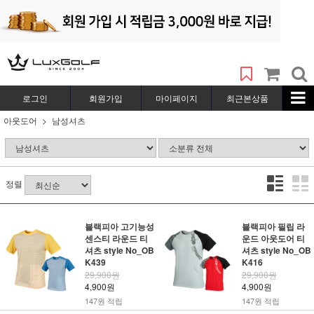
로그인
회원가입
마이페이지
최근본상품
아웃도어
남성셔츠
정렬
블랙피아 고기능성
블랙피아 필립 라
센스티 라운드 티
운드 아웃도어 티
셔츠 style No_OB
셔츠 style No_OB
K439
K416
29,900원
29,900원
4,900원
4,900원
147원 적립
147원 적립