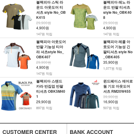
블랙피아 스틱 라
블랙피아 레노 라
운드 아웃도어 티
운드 반팔 티셔츠
셔츠 style No_OB
style No_OBK40
K415
8
29,900원
29,900원
4,900원
4,900원
147원 적립
147원 적립
블랙피아 아웃도어
블랙피아 레콜 아
반팔 기능성 티아
웃도어 기능성 긴
라 셔츠style No_
팔티셔츠 style No
OBK407
_OBK405
29,900원
35,900원
4,900원
1,077원 적립
147원 적립
블랙피아 스탠드
윈드페이스 에어로
카라 반집업 반팔
웜 기모 아웃도어
티셔츠 OBK5M40
셔츠 RM20W455
1
39,900원
29,900원
16,900원
897원 적립
507원 적립
CUSTOMER CENTER
BANK ACCOUNT