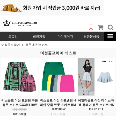
로그인
회원가입
마이페이지
최근본상품
여성골프웨어
큐롯팬츠/스커트
여성골프웨어 베스트
럭스골프 여성 프린팅 주름
럭스골프 여성 하프밴딩 H
헤일리골프 여성 레이스 배
큐롯 스커트 GQ3M110W
라인 주름 큐롯 스커트 BM
색 플레어 큐롯 스커트 HS
U4M106W
BKK1201
109,000원
59,900원
114,000원
198,000원