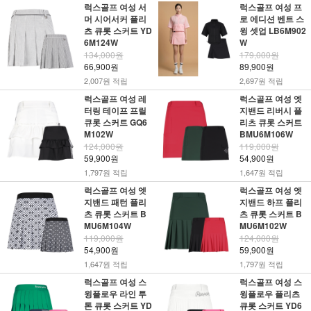
럭스골프 여성 서
럭스골프 여성 프
머 시어서커 플리
로 에디션 벤트 스
츠 큐롯 스커트 YD
윙 셋업 LB6M902
6M124W
W
134,000원
179,000원
66,900원
89,900원
2,007원 적립
2,697원 적립
럭스골프 여성 레
럭스골프 여성 엣
터링 테이프 프릴
지밴드 리버시 플
큐롯 스커트 GQ6
리츠 큐롯 스커트
M102W
BMU6M106W
124,000원
119,000원
59,900원
54,900원
1,797원 적립
1,647원 적립
럭스골프 여성 엣
럭스골프 여성 엣
지밴드 패턴 플리
지밴드 하프 플리
츠 큐롯 스커트 B
츠 큐롯 스커트 B
MU6M104W
MU6M102W
119,000원
124,000원
54,900원
59,900원
1,647원 적립
1,797원 적립
럭스골프 여성 스
럭스골프 여성 스
윙플로우 라인 투
윙플로우 플리츠
톤 큐롯 스커트 YD
큐롯 스커트 YD6