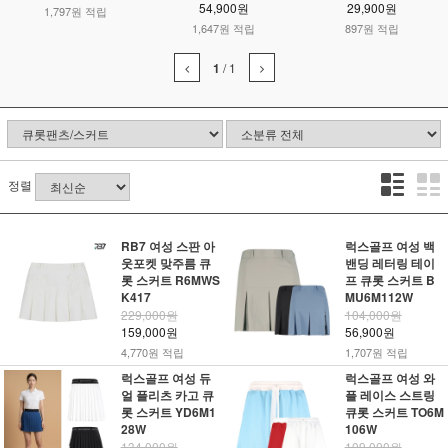
54,900원
29,900원
1,797원 적립
1,647원 적립
897원 적립
1
/
1
정렬
RB7 여성 스판 아
럭스골프 여성 백
웃포켓 맞주름 큐
밴딩 레터링 테이
롯 스커트 R6MWS
프 큐롯 스커트 B
K417
MU6M112W
229,000원
104,000원
159,000원
56,900원
4,770원 적립
1,707원 적립
럭스골프 여성 듀
럭스골프 여성 와
얼 플리츠 카고 큐
플 레이스 스트링
롯 스커트 YD6M1
큐롯 스커트 TO6M
28W
106W
134,000원
109,000원