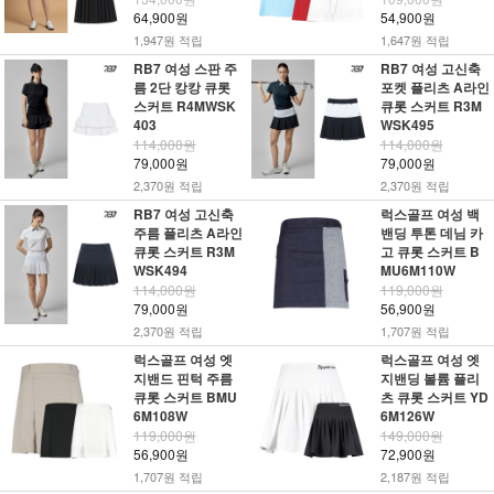
64,900원
54,900원
1,947원 적립
1,647원 적립
RB7 여성 스판 주
RB7 여성 고신축
름 2단 캉캉 큐롯
포켓 플리츠 A라인
스커트 R4MWSK
큐롯 스커트 R3M
403
WSK495
114,000원
114,000원
79,000원
79,000원
2,370원 적립
2,370원 적립
RB7 여성 고신축
럭스골프 여성 백
주름 플리츠 A라인
밴딩 투톤 데님 카
큐롯 스커트 R3M
고 큐롯 스커트 B
WSK494
MU6M110W
114,000원
119,000원
79,000원
56,900원
2,370원 적립
1,707원 적립
럭스골프 여성 엣
럭스골프 여성 엣
지밴드 핀턱 주름
지밴딩 볼륨 플리
큐롯 스커트 BMU
츠 큐롯 스커트 YD
6M108W
6M126W
119,000원
149,000원
56,900원
72,900원
1,707원 적립
2,187원 적립