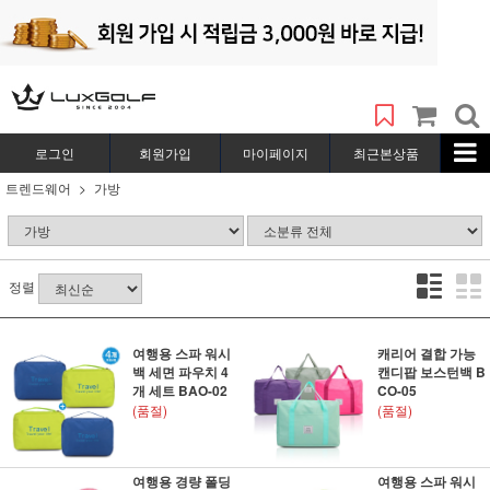
로그인
회원가입
마이페이지
최근본상품
트렌드웨어
가방
정렬
여행용 스파 워시
캐리어 결합 가능
백 세면 파우치 4
캔디팝 보스턴백 B
개 세트 BAO-02
CO-05
(품절)
(품절)
여행용 경량 폴딩
여행용 스파 워시