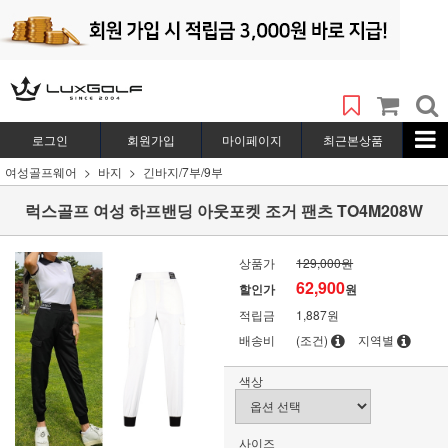
로그인
회원가입
마이페이지
최근본상품
여성골프웨어
바지
긴바지/7부/9부
럭스골프 여성 하프밴딩 아웃포켓 조거 팬츠 TO4M208W
상품가
129,000원
62,900
할인가
원
적립금
1,887원
배송비
(조건)
지역별
색상
사이즈