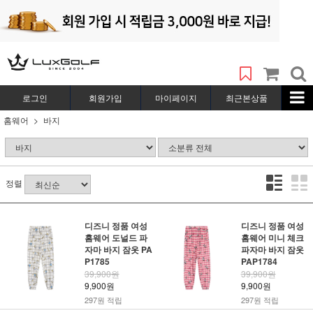
로그인
회원가입
마이페이지
최근본상품
홈웨어
바지
정렬
디즈니 정품 여성
디즈니 정품 여성
홈웨어 도널드 파
홈웨어 미니 체크
자마 바지 잠옷 PA
파자마 바지 잠옷
P1785
PAP1784
39,900원
39,900원
9,900원
9,900원
297원 적립
297원 적립