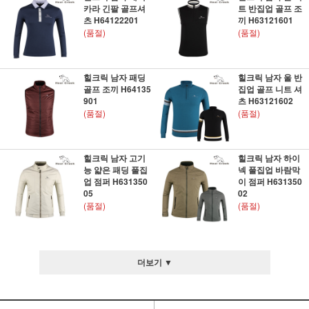
카라 긴팔 골프셔
트 반집업 골프 조
츠 H64122201
끼 H63121601
(품절)
(품절)
힐크릭 남자 패딩
힐크릭 남자 울 반
골프 조끼 H64135
집업 골프 니트 셔
901
츠 H63121602
(품절)
(품절)
힐크릭 남자 고기
힐크릭 남자 하이
능 얇은 패딩 풀집
넥 풀집업 바람막
업 점퍼 H631350
이 점퍼 H631350
05
02
(품절)
(품절)
더보기 ▼