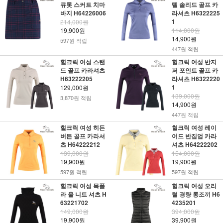
큐롯 스커트 치마
텔 솔리드 골프 카
바지 H64226006
라셔츠 H6322225
1
214,000원
19,900원
114,000원
14,900원
597원 적립
447원 적립
힐크릭 여성 스탠
힐크릭 여성 반지
드 골프 카라셔츠
퍼 포인트 골프 카
H63222205
라셔츠 H6322220
1
129,000원
139,000원
3,870원 적립
14,900원
447원 적립
힐크릭 여성 히든
힐크릭 여성 레이
버튼 골프 카라셔
어드 반집업 카라
츠 H64222212
셔츠 H64222202
139,000원
154,000원
19,900원
19,900원
597원 적립
597원 적립
힐크릭 여성 목폴
힐크릭 여성 오리
라 울 니트 셔츠 H
털 경량 롱조끼 H6
63221702
4235201
149,000원
394,000원
19,900원
39,900원