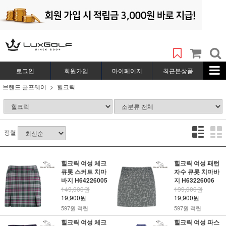
로그인
회원가입
마이페이지
최근본상품
브랜드 골프웨어
힐크릭
정렬
힐크릭 여성 체크
힐크릭 여성 패턴
큐롯 스커트 치마
자수 큐롯 치마바
바지 H64226005
지 H63226006
149,000원
199,000원
19,900원
19,900원
597원 적립
597원 적립
힐크릭 여성 체크
힐크릭 여성 파스