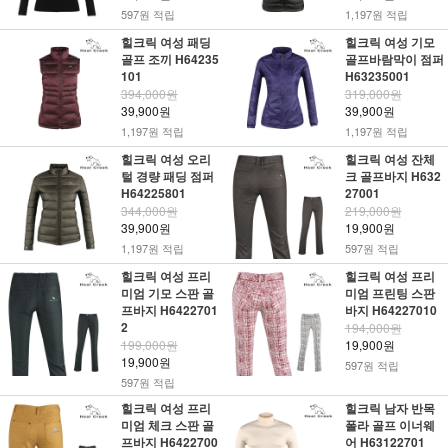
597원 적립
1,197원 적립
힐크릭 여성 패딩
힐크릭 여성 기모
골프 조끼 H64235
골프바람막이 점퍼
101
H63235001
394,000원
319,000원
39,900원
39,900원
1,197원 적립
1,197원 적립
힐크릭 여성 오리
힐크릭 여성 잔체
털 경량 패딩 점퍼
크 골프바지 H632
H64225801
27001
344,000원
219,000원
39,900원
19,900원
1,197원 적립
597원 적립
힐크릭 여성 프리
힐크릭 여성 프리
미엄 기모 스판 골
미엄 프린팅 스판
프바지 H6422701
바지 H64227010
2
194,000원
199,000원
19,900원
19,900원
597원 적립
597원 적립
힐크릭 여성 프리
힐크릭 남자 반목
미엄 체크 스판 골
폴라 골프 이너웨
프바지 H6422700
어 H63122701