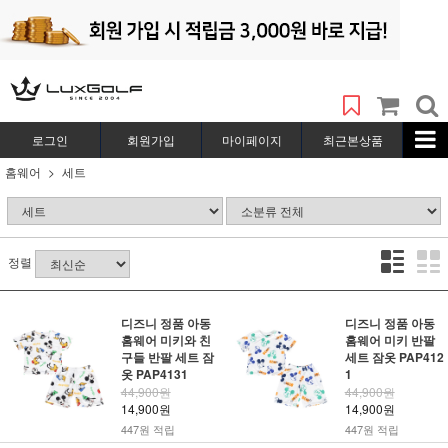
로그인
회원가입
마이페이지
최근본상품
홈웨어
세트
정렬
디즈니 정품 아동
디즈니 정품 아동
홈웨어 미키와 친
홈웨어 미키 반팔
구들 반팔 세트 잠
세트 잠옷 PAP412
옷 PAP4131
1
44,900원
44,900원
14,900원
14,900원
447원 적립
447원 적립