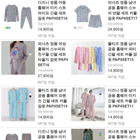
디즈니 정품 아동
피너츠 정품 남녀
홈웨어 미키 스트
공용 홈웨어 스누
라이프 긴팔 세트
피 반팔 세트 커플
잠옷 PAP4SET18
잠옷 PAP4SET17
54,900원
69,900원
14,900원
24,900원
447원 적립
747원 적립
피너츠 정품 여성
몰티즈 정품 남녀
홈웨어 스누피와
공용 홈웨어 파티
친구들 긴팔 세트
긴팔 세트 커플 잠
타올지 잠옷 PAP4
옷 PAP4SET15
SET16
54,900원
74,900원
14,900원
27,900원
447원 적립
837원 적립
몰티즈 정품 남녀
디즈니 정품 남녀
공용 홈웨어 프렌
공용 홈웨어 미키
즈 긴팔 세트 커플
긴팔 세트 커플 잠
잠옷 PAP4SET14
옷 PAP4SET11
54,900원
54,900원
14,900원
14,900원
447원 적립
447원 적립
디즈니 정품 남녀
피너츠 정품 남녀
공용 홈웨어 미키
공용 홈웨어 스누