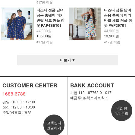
417원 적립
디즈니 정품 남녀
디즈니 정품 남녀
공용 홈웨어 미키
공용 홈웨어 미키
반팔 세트 커플 잠
반팔 세트 커플 잠
옷 PAP4SET01
옷 PAP29701
44,900원
44,900원
13,900원
13,900원
417원 적립
417원 적립
더보기 ▼
CUSTOMER CENTER
BANK ACCOUNT
기업 112-187762-01-017
1688-6788
예금주: ㈜럭스네트웍스
평일 : 10:00 ~ 17:00
점심 : 12:00 ~ 13:00
비회원
주말/공휴일 : 휴무
1:1 문의
고객센터
연결하기