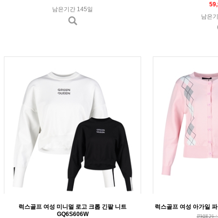
59
남은기간 145일
남은기
럭스골프 여성 미니멀 로고 크롭 긴팔 니트
럭스골프 여성 아가일 파인
GQ6S606W
판매가 : 