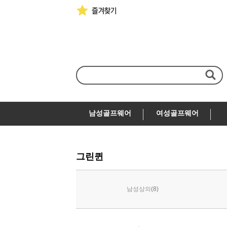
남성골프웨어
여성골프웨어
그린퀸
(8)
남성상의