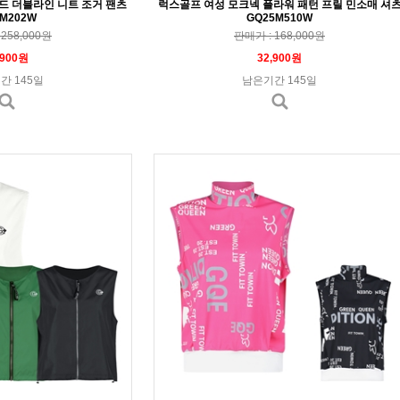
드 더블라인 니트 조거 팬츠
럭스골프 여성 모크넥 플라워 패턴 프릴 민소매 셔
M202W
GQ25M510W
258,000원
판매가 : 168,000원
,900원
32,900원
간 145일
남은기간 145일