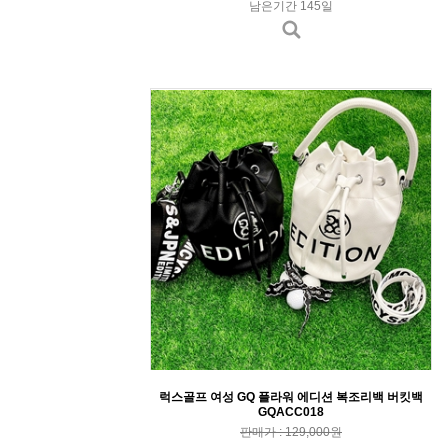
남은기간 145일
럭스골프 여성 GQ 플라워 에디션 복조리백 버킷백
GQACC018
판매가 : 129,000원