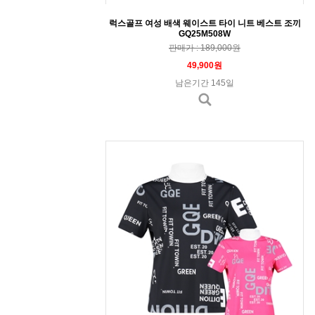
럭스골프 여성 배색 웨이스트 타이 니트 베스트 조끼
GQ25M508W
판매가 : 189,000원
49,900원
남은기간 145일