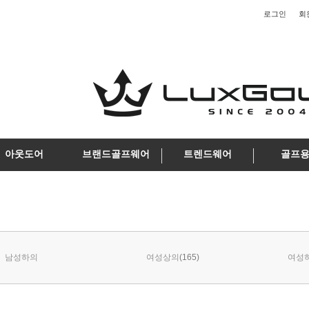
로그인
회
아웃도어
브랜드골프웨어
트렌드웨어
골프
(165)
남성하의
여성상의
여성