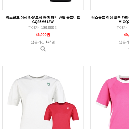
럭스골프 여성 라운드넥 배색 라인 반팔 골프니트
럭스골프 여성 오픈 카라
GQ25M612W
트 GQ
판매가 : 189,000원
판매가 : 
46,900원
49
남은기간 145일
남은기