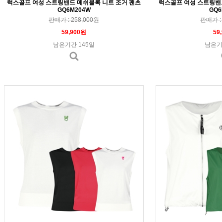
럭스골프 여성 스트링밴드 메쉬블록 니트 조거 팬츠
럭스골프 여성 스트링밴
GQ6M204W
GQ6
판매가 : 258,000원
판매가 : 
59,900원
59
남은기간 145일
남은기