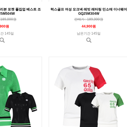
리본 포켓 풀집업 베스트 조
럭스골프 여성 모크넥 레빗 레터링 민소매 이너웨어
25M504W
GQ25M304W
189,000원
판매가 : 189,000원
,900원
44,900원
간 145일
남은기간 145일