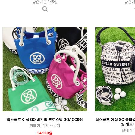
남은기간 145일
남은기
럭스골프 여성 GQ 버킷백 크로스백 GQACC006
럭스골프 여성 GQ 플라
링 세트 
판매가 : 129,000원
판매가 : 
54,900원