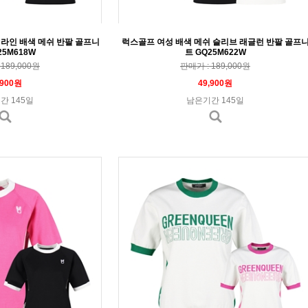
 라인 배색 메쉬 반팔 골프니
럭스골프 여성 배색 메쉬 슬리브 래글런 반팔 골프
25M618W
트 GQ25M622W
189,000원
판매가 : 189,000원
,900원
49,900원
간 145일
남은기간 145일