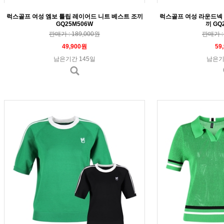
럭스골프 여성 엠보 튤립 레이어드 니트 베스트 조끼
럭스골프 여성 라운드넥 
GQ25M506W
끼 GQ
판매가 : 189,000원
판매가 : 
49,900원
59
남은기간 145일
남은기