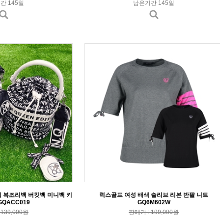
간 145일
남은기간 145일
워 복조리백 버킷백 미니백 키
럭스골프 여성 배색 슬리브 리본 반팔 니트
GQACC019
GQ6M602W
139,000원
판매가 : 199,000원