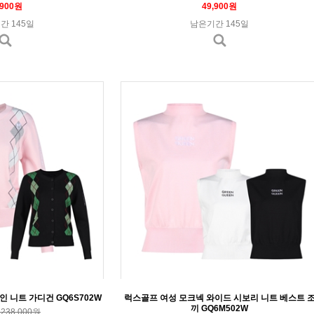
,900원
49,900원
간 145일
남은기간 145일
 니트 가디건 GQ6S702W
럭스골프 여성 모크넥 와이드 시보리 니트 베스트 
끼 GQ6M502W
238,000원