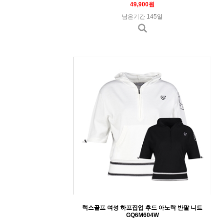
49,900원
남은기간 145일
럭스골프 여성 하프집업 후드 아노락 반팔 니트
GQ6M604W