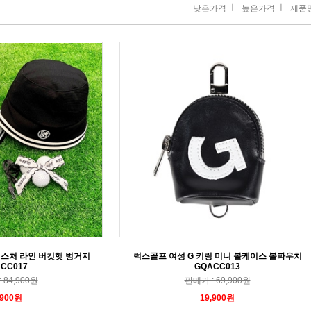
ㅣ
ㅣ
낮은가격
높은가격
제품
텍스처 라인 버킷햇 벙거지
럭스골프 여성 G 키링 미니 볼케이스 볼파우치
CC017
GQACC013
 84,900원
판매가 : 69,900원
,900원
19,900원