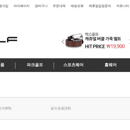
원가입
마이페이지
장바구니
주문내역
배송조회
제휴및입점문의
커뮤니티
용품
파크골프
스포츠웨어
홈웨어
(65)
(16)
하의
골프용품