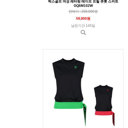
럭스골프 여성 레터링 테이프 프릴 큐롯 스커트
GQ6M102W
판매가 : 258,000원
59,900원
남은기간 145일