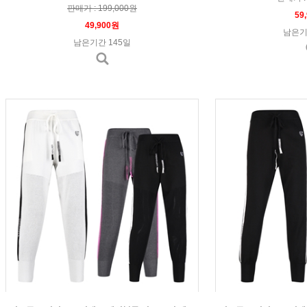
판매가 : 199,000원
59
49,900원
남은기
남은기간 145일