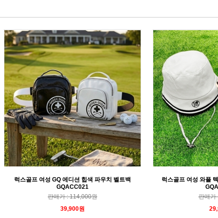
럭스골프 여성 GQ 에디션 힙색 파우치 벨트백
럭스골프 여성 와플 
GQACC021
GQA
판매가 : 114,000원
판매가 :
39,900원
29