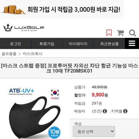
로그인
회원가입
마이페이지
최근본상품
골프용품
마스크/토시
[마스크 스트랩 증정] 프로투어핏 자외선 차단 항균 기능성 마스
크 10매 TF20MSK01
상품가
49,900원
9,900
할인가
원
적립금
297원
배송비
(조건)
지역별
색상