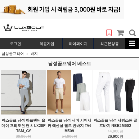
로그인
회원가입
마이페이지
최근본상품
남성골프웨어
바지
남성골프웨어 베스트
럭스골프 남성 하프밴딩 올
럭스골프 남성 서머 시어서
럭스골프 남성 사방스판 골
데이 프리모션 팬츠 LX20P
커 에센셜 필드 반바지 TA6
프바지 NBE2M502
TSM_GY
M509
44,900원
39,900원
54,900원
26,900원