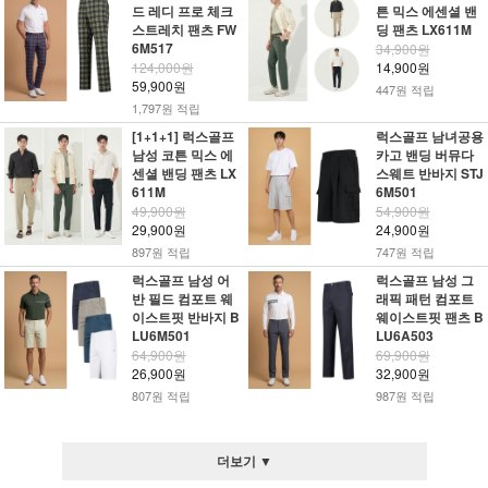
드 레디 프로 체크
튼 믹스 에센셜 밴
스트레치 팬츠 FW
딩 팬츠 LX611M
6M517
34,900원
124,000원
14,900원
59,900원
447원 적립
1,797원 적립
[1+1+1] 럭스골프
럭스골프 남녀공용
남성 코튼 믹스 에
카고 밴딩 버뮤다
센셜 밴딩 팬츠 LX
스웨트 반바지 STJ
611M
6M501
49,900원
54,900원
29,900원
24,900원
897원 적립
747원 적립
럭스골프 남성 어
럭스골프 남성 그
반 필드 컴포트 웨
래픽 패턴 컴포트
이스트핏 반바지 B
웨이스트핏 팬츠 B
LU6M501
LU6A503
64,900원
69,900원
26,900원
32,900원
807원 적립
987원 적립
더보기 ▼