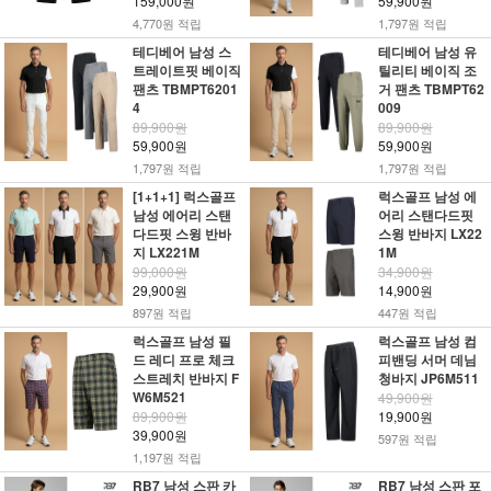
159,000원
59,900원
4,770원 적립
1,797원 적립
테디베어 남성 스
테디베어 남성 유
트레이트핏 베이직
틸리티 베이직 조
팬츠 TBMPT6201
거 팬츠 TBMPT62
4
009
89,900원
89,900원
59,900원
59,900원
1,797원 적립
1,797원 적립
[1+1+1] 럭스골프
럭스골프 남성 에
남성 에어리 스탠
어리 스탠다드핏
다드핏 스윙 반바
스윙 반바지 LX22
지 LX221M
1M
99,000원
34,900원
29,900원
14,900원
897원 적립
447원 적립
럭스골프 남성 필
럭스골프 남성 컴
드 레디 프로 체크
피밴딩 서머 데님
스트레치 반바지 F
청바지 JP6M511
W6M521
49,900원
89,900원
19,900원
39,900원
597원 적립
1,197원 적립
RB7 남성 스판 카
RB7 남성 스판 포