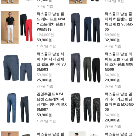
1,647원 적립
687원 적립
럭스골프 남성 필
럭스골프 남성 쿨
드 레디 프로 4WA
터치 히든밴드 핀
Y 스트레치 팬츠 F
체크 팬츠 VJ6M5
W6M519
05
124,000원
69,900원
59,900원
32,900원
1,797원 적립
987원 적립
럭스골프 남성 서
럭스골프 남성 라
머 시어서커 잔체
이트 코튼 카고 밴
크 필드 반바지 VJ
딩 조거 팬츠 MX6
6M503
M509
59,900원
64,900원
25,900원
29,900원
777원 적립
897원 적립
김영주골프 KYJ
럭스골프 남성 밀
남성 스트레치 워
리터리 카고 밴딩
싱 데님 청바지 MX
조거 팬츠 MX6M5
6M507
05
59,900원
64,900원
29,900원
1,797원 적립
897원 적립
럭스골프 남성 필
럭스골프 남성 코