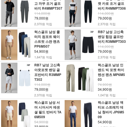
고 까무 조거 골프
켓 카로 조거 골프
바지 R4MMPT307
바지 R4MMPT306
114,000원
114,000원
79,000원
79,000원
2,370원 적립
2,370원 적립
럭스골프 남성 쿨
RB7 남성 고신축
터치 컴포트 웨이
밴딩 힙업 골프반
스트핏 스판 팬츠
바지 R3MMPT303
PP6M507
114,000원
54,900원
79,000원
1,647원 적립
2,370원 적립
RB7 남성 고신축
럭스골프 남성 인
아웃포켓 밴딩 골
밴드 빅 포켓 하이
프반바지 R3MMP
텐션 팬츠 MP6M5
T302
03
114,000원
74,900원
79,000원
34,900원
2,370원 적립
1,047원 적립
럭스골프 남성 서
럭스골프 남성 액
머 시어서커 에센
티브 스트레치 데
셜 필드 반바지 TA
님 청바지 JP6M5
6M509
09
54,900원
54,900원
22,900원