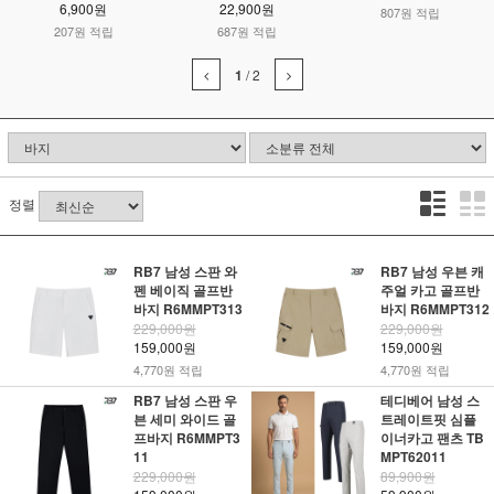
6,900원
22,900원
807원 적립
207원 적립
687원 적립
1
/
2
정렬
RB7 남성 스판 와
RB7 남성 우븐 캐
펜 베이직 골프반
주얼 카고 골프반
바지 R6MMPT313
바지 R6MMPT312
229,000원
229,000원
159,000원
159,000원
4,770원 적립
4,770원 적립
RB7 남성 스판 우
테디베어 남성 스
븐 세미 와이드 골
트레이트핏 심플
프바지 R6MMPT3
이너카고 팬츠 TB
11
MPT62011
229,000원
89,900원