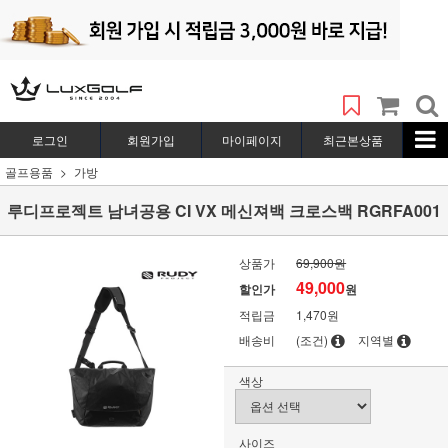
로그인
회원가입
마이페이지
최근본상품
골프용품
가방
루디프로젝트 남녀공용 CI VX 메신져백 크로스백 RGRFA001
상품가
69,900원
49,000
할인가
원
적립금
1,470원
배송비
(조건)
지역별
색상
사이즈