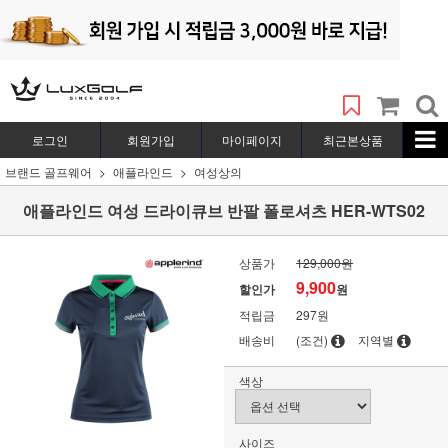
로그인
회원가입
마이페이지
최근본상품
브랜드 골프웨어
애플라인드
여성상의
애플라인드 여성 드라이큐브 반팔 폴로셔츠 HER-WTS02
상품가
129,000원
9,900
할인가
원
적립금
297원
배송비
(조건)
지역별
색상
사이즈