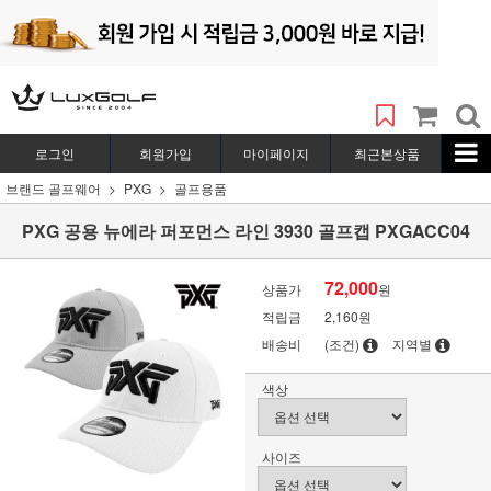
로그인
회원가입
마이페이지
최근본상품
브랜드 골프웨어
PXG
골프용품
PXG 공용 뉴에라 퍼포먼스 라인 3930 골프캡 PXGACC04
72,000
상품가
원
적립금
2,160원
배송비
(조건)
지역별
색상
사이즈