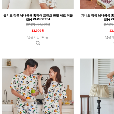
몰티즈 정품 남녀공용 홈웨어 프렌즈 반팔 세트 커플
피너츠 정품 남녀공용 홈
잠옷 PAP4SET04
잠옷 PA
판매가 : 54,900원
판매가 :
13,900원
13
남은기간 145일
남은기