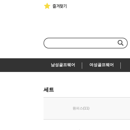
남성골프웨어
여성골프웨어
세트
(11)
원피스