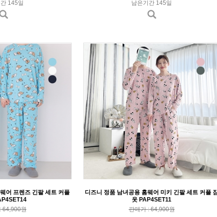
간 145일
남은기간 145일
웨어 프렌즈 긴팔 세트 커플
디즈니 정품 남녀공용 홈웨어 미키 긴팔 세트 커플 
P4SET14
옷 PAP4SET11
 64,900원
판매가 : 64,900원