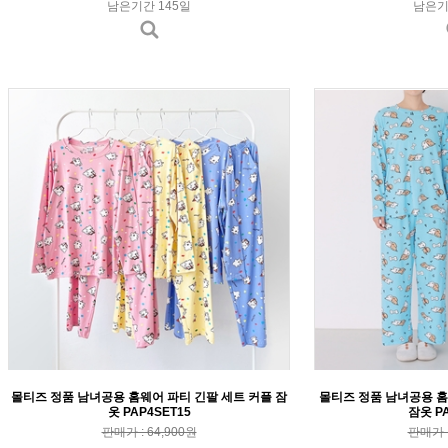
남은기간 145일
남은기
몰티즈 정품 남녀공용 홈웨어 파티 긴팔 세트 커플 잠
몰티즈 정품 남녀공용 홈
옷 PAP4SET15
잠옷 PA
판매가 : 64,900원
판매가 :