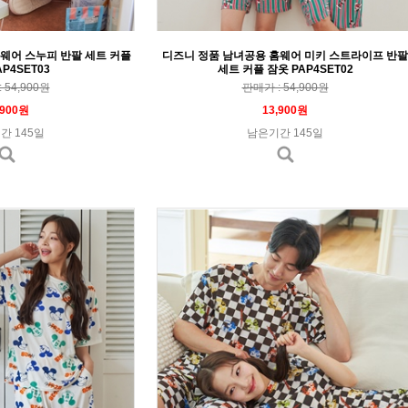
웨어 스누피 반팔 세트 커플
디즈니 정품 남녀공용 홈웨어 미키 스트라이프 반팔
P4SET03
세트 커플 잠옷 PAP4SET02
 54,900원
판매가 : 54,900원
,900원
13,900원
간 145일
남은기간 145일