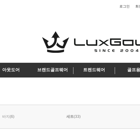
로그인
회
아웃도어
브랜드골프웨어
트렌드웨어
골프
(6)
(33)
바지
세트