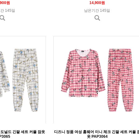
,900원
14,900원
간 145일
남은기간 145일
 도널드 긴팔 세트 커플 잠옷
디즈니 정품 여성 홈웨어 미니 체크 긴팔 세트 커플 
P3065
옷 PAP3064