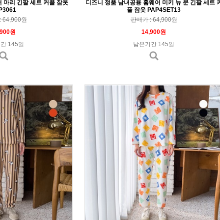
 마리 긴팔 세트 커플 잠옷
디즈니 정품 남녀공용 홈웨어 미키 뉴 문 긴팔 세트 
P3061
플 잠옷 PAP4SET13
 64,900원
판매가 : 64,900원
,900원
14,900원
간 145일
남은기간 145일