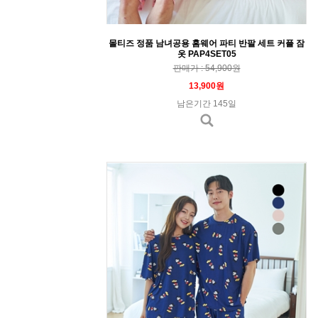
몰티즈 정품 남녀공용 홈웨어 파티 반팔 세트 커플 잠
옷 PAP4SET05
판매가 : 54,900원
13,900원
남은기간 145일