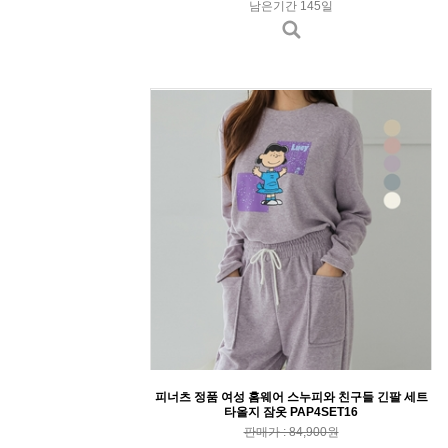
남은기간 145일
피너츠 정품 여성 홈웨어 스누피와 친구들 긴팔 세트
타올지 잠옷 PAP4SET16
판매가 : 84,900원