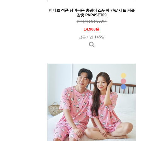
피너츠 정품 남녀공용 홈웨어 스누피 긴팔 세트 커플
잠옷 PAP4SET09
판매가 : 64,900원
14,900원
남은기간 145일