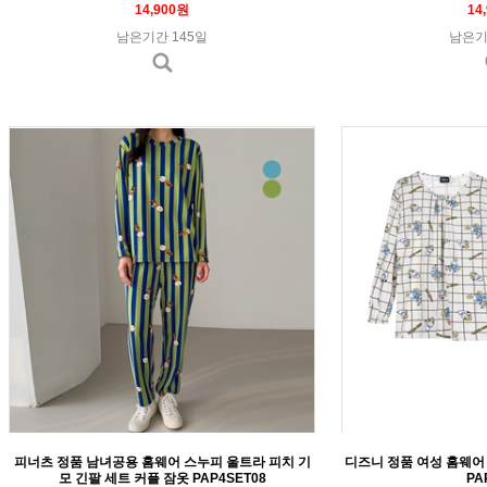
14,900원
14
남은기간 145일
남은기
피너츠 정품 남녀공용 홈웨어 스누피 울트라 피치 기
디즈니 정품 여성 홈웨어
모 긴팔 세트 커플 잠옷 PAP4SET08
PA