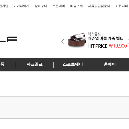
원가입
마이페이지
장바구니
주문내역
배송조회
제휴및입점문의
커뮤니티
용품
파크골프
스포츠웨어
홈웨어