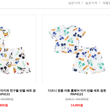
ㅣ
ㅣ
낮은가격
높은가격
제품
 미키와 친구들 반팔 세트 잠
디즈니 정품 아동 홈웨어 미키 반팔 세트 잠옷
AP4131
PAP4121
 54,900원
판매가 : 54,900원
,900원
14,900원