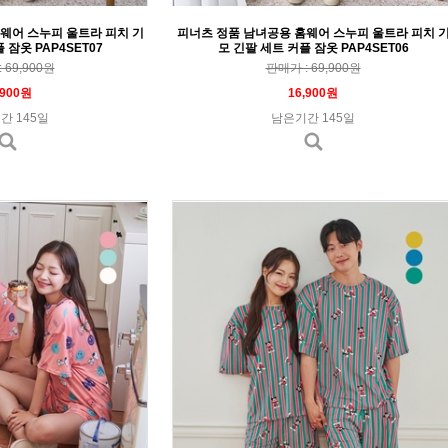
웨어 스누피 울트라 피치 기
피너츠 정품 남녀공용 홈웨어 스누피 울트라 피치 
 잠옷 PAP4SET07
모 긴팔 세트 커플 잠옷 PAP4SET06
 69,900원
판매가 : 69,900원
,900원
16,900원
간 145일
남은기간 145일