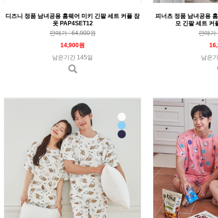
디즈니 정품 남녀공용 홈웨어 미키 긴팔 세트 커플 잠
피너츠 정품 남녀공용 홈
옷 PAP4SET12
모 긴팔 세트 커플
판매가 : 64,900원
판매가 :
14,900원
16
남은기간 145일
남은기