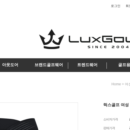
로그인
회
아웃도어
브랜드골프웨어
트렌드웨어
골프
>
Home
여
럭스골프 여성 
소비자가격
판매가격