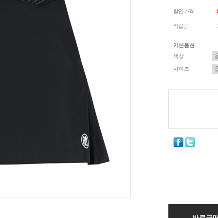
할인 가격
적립금
기본옵션
색상
사이즈
바로구