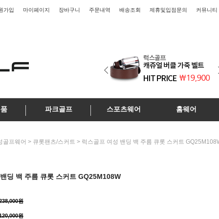
원가입
마이페이지
장바구니
주문내역
배송조회
제휴및입점문의
커뮤니티
용품
파크골프
스포츠웨어
홈웨어
>
> 럭스골프 여성 밴딩 백 주름 큐롯 스커트 GQ25M108
성골프웨어
큐롯팬츠/스커트
밴딩 백 주름 큐롯 스커트 GQ25M108W
238,000원
120,000원