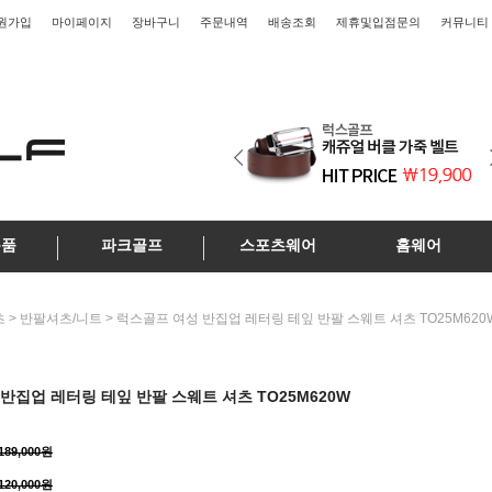
원가입
마이페이지
장바구니
주문내역
배송조회
제휴및입점문의
커뮤니티
용품
파크골프
스포츠웨어
홈웨어
>
> 럭스골프 여성 반집업 레터링 테잎 반팔 스웨트 셔츠 TO25M620
츠
반팔셔츠/니트
반집업 레터링 테잎 반팔 스웨트 셔츠 TO25M620W
189,000원
120,000원