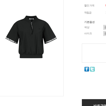
할인 가격
적립금
기본옵션
색상
사이즈
바로구