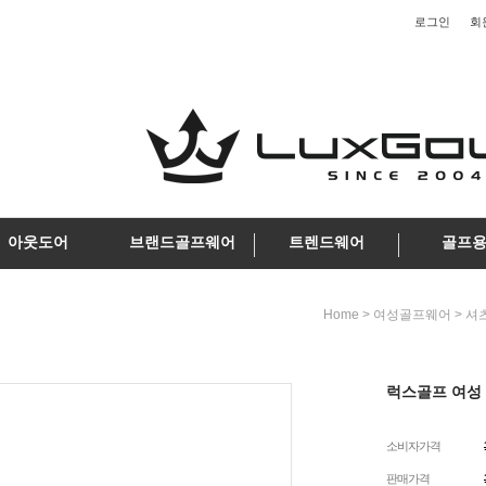
로그인
회
아웃도어
브랜드골프웨어
트렌드웨어
골프
>
>
Home
여성골프웨어
셔
럭스골프 여성 
소비자가격
판매가격