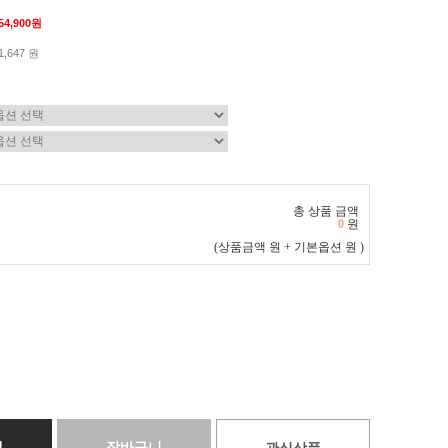
54,900원
1,647 원
총 상품 금액
0
원
(상품금액
원 + 기본옵션
원 )
매
장바구니