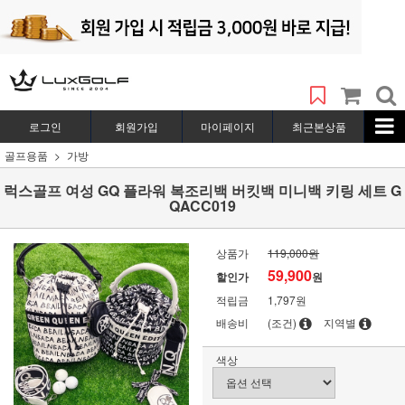
로그인
회원가입
마이페이지
최근본상품
골프용품
가방
럭스골프 여성 GQ 플라워 복조리백 버킷백 미니백 키링 세트 G
QACC019
상품가
119,000원
59,900
할인가
원
적립금
1,797원
배송비
(조건)
지역별
색상